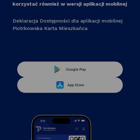
korzystać również w wersji aplikacji mobilnej
Deklaracja Dostępności dla aplikacji mobilnej
Piotrkowska Karta Mieszkańca
Link
Google Play
Link
otwiera
App Store
otwiera
się
się
w
w
nowej