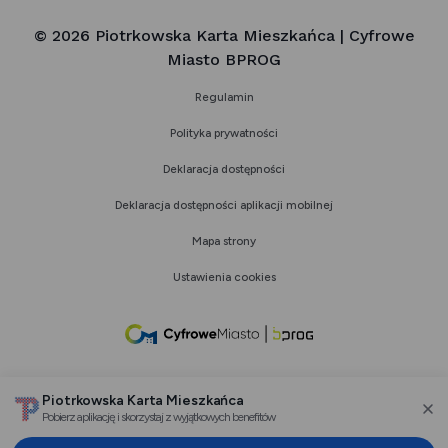
© 2026 Piotrkowska Karta Mieszkańca | Cyfrowe
Miasto BPROG
Regulamin
Polityka prywatności
Deklaracja dostępności
Deklaracja dostępności aplikacji mobilnej
Mapa strony
Ustawienia cookies
link
otwiera
się
Piotrkowska Karta Mieszkańca
w
Pobierz aplikację i skorzystaj z wyjątkowych benefitów
za
nowej