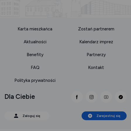
Karta mieszkańca
Zostań partnerem
Aktualności
Kalendarz imprez
Benefity
Partnerzy
FAQ
Kontakt
Polityka prywatności
Dla Ciebie
link otwiera się nowej 
link otwiera się
link otwi
Zaloguj się
Zarejestruj się