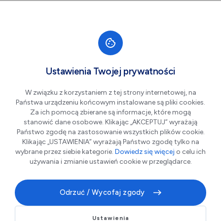
Przejdź do nawigacji strony
Przejdź do treści
Przejdź do stopki
większa czcionka
normalna czcionka
mniejsza czc
+A
A
A-
Men
Aktualności
Ustawienia Twojej prywatności
W związku z korzystaniem z tej strony internetowej, na
Państwa urządzeniu końcowym instalowane są pliki cookies.
Zgłoś projekt do Budżetu
Za ich pomocą zbierane są informacje, które mogą
Obywatelskiego 2027!
stanowić dane osobowe. Klikając „AKCEPTUJ” wyrażają
Państwo zgodę na zastosowanie wszystkich plików cookie.
Klikając „USTAWIENIA” wyrażają Państwo zgodę tylko na
wybrane przez siebie kategorie.
Dowiedz się więcej
o celu ich
09.06.2026 r.
używania i zmianie ustawień cookie w przeglądarce.
Mieszkańcy Piotrkowa Trybunalskiego po raz
Odrzuć / Wycofaj zgody
kolejny będą mogli zdecydować, na co
przeznaczyć część miejskich środków.
Ustawienia