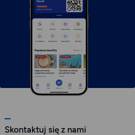
nowej
karcie
karcie
Skontaktuj się z nami