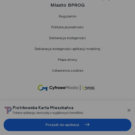
Miasto BPROG
Regulamin
Polityka prywatności
Deklaracja dostępności
Deklaracja dostępności aplikacji mobilnej
Mapa strony
Ustawienia cookies
link
otwiera
się
Piotrkowska Karta Mieszkańca
w
Pobierz aplikację i skorzystaj z wyjątkowych benefitów
za
nowej
Przejdź do aplikacji
karcie