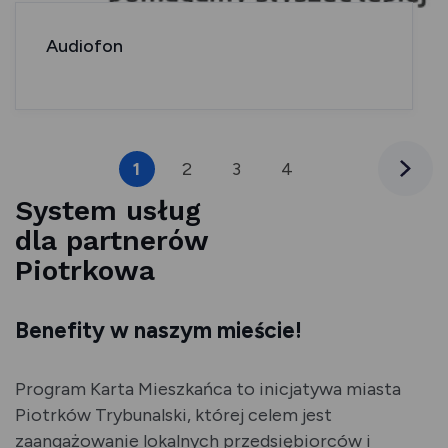
Audiofon
1
2
3
4
5
Następn
System usług
dla partnerów
Piotrkowa
Benefity w naszym mieście!
Program Karta Mieszkańca to inicjatywa miasta
Piotrków Trybunalski, której celem jest
zaangażowanie lokalnych przedsiębiorców i