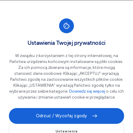
Przejdź do nawigacji strony
Przejdź do treści
Przejdź do stopki
większa czcionka
normalna czcionka
mniejsza czc
+A
A
A-
Men
Partnerzy
Ustawienia Twojej prywatności
Wpisz
W związku z korzystaniem z tej strony internetowej, na
szukaną
Państwa urządzeniu końcowym instalowane są pliki cookies.
frazę
w
Za ich pomocą zbierane są informacje, które mogą
polu
stanowić dane osobowe. Klikając „AKCEPTUJ” wyrażają
poniżej
Państwo zgodę na zastosowanie wszystkich plików cookie.
Klikając „USTAWIENIA” wyrażają Państwo zgodę tylko na
wybrane przez siebie kategorie.
Dowiedz się więcej
o celu ich
Pokaż filtry
używania i zmianie ustawień cookie w przeglądarce.
Odrzuć / Wycofaj zgody
Ustawienia