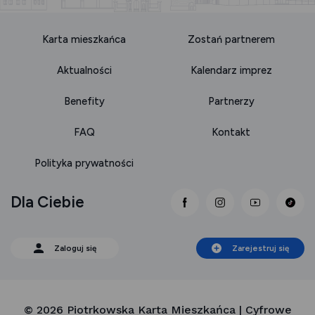
Karta mieszkańca
Zostań partnerem
Aktualności
Kalendarz imprez
Benefity
Partnerzy
FAQ
Kontakt
Polityka prywatności
Dla Ciebie
link otwiera się nowej 
link otwiera się
link otwi
Zaloguj się
Zarejestruj się
© 2026 Piotrkowska Karta Mieszkańca | Cyfrowe