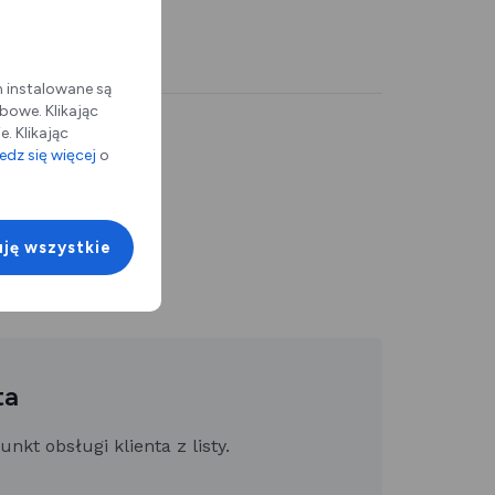
m instalowane są
bowe. Klikając
. Klikając
dz się więcej
o
ję wszystkie
ta
kt obsługi klienta z listy.