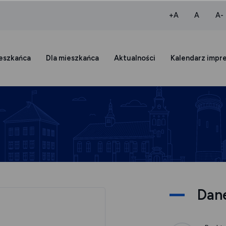
większa czcio
normaln
+A
A
A-
ieszkańca
Dla mieszkańca
Aktualności
Kalendarz impr
Dan