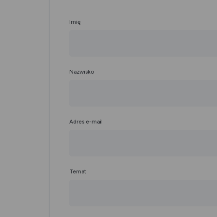
Twoje
Imię
dane
kontaktowe
Nazwisko
Adres e-mail
Zawartość
Temat
wiadomości