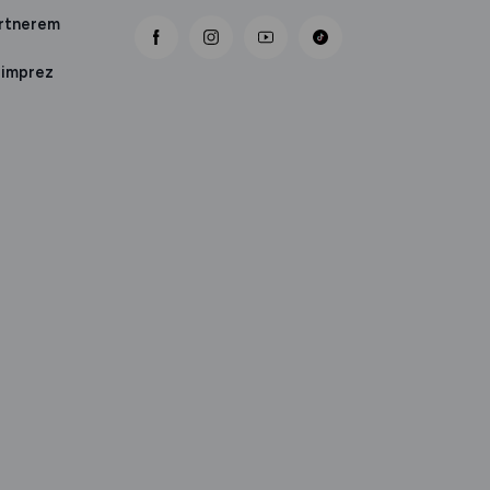
artnerem
link otwiera się nowej karcie
link otwiera się nowej karcie
link otwiera się nowej karcie
 imprez