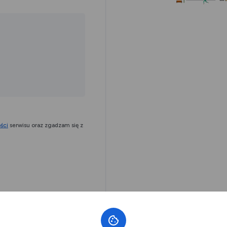
ści
serwisu oraz zgadzam się z