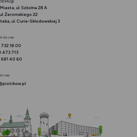
obsługi
Miasta, ul. Szkolna 28 A
ul. Żeromskiego 22
eka, ul. Curie-Skłodowskiej 3
ń do nas
 732 18 00
0 473 713
 681 40 60
do nas
@piotrkow.pl