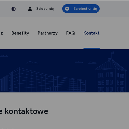
nka
a czcionka
mniejsza czcionka
Zaloguj się
Zarejestruj się
ez
Benefity
Partnerzy
FAQ
Kontakt
e kontaktowe