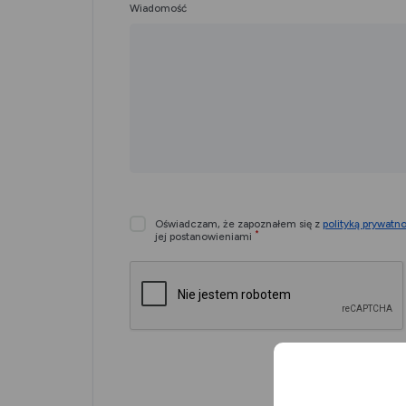
Wiadomość
Wymagane
zgody
Oświadczam, że zapoznałem się z
polityką prywatno
*
jej postanowieniami