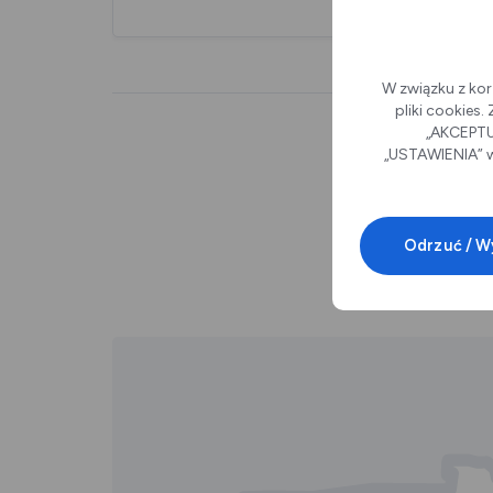
W związku z kor
pliki cookies
„AKCEPTUJ
„USTAWIENIA” w
Odrzuć / W