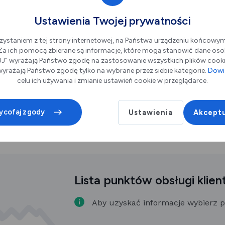
Ustawienia Twojej prywatności
zystaniem z tej strony internetowej, na Państwa urządzeniu końcowy
. Za ich pomocą zbierane są informacje, które mogą stanowić dane oso
” wyrażają Państwo zgodę na zastosowanie wszystkich plików cookie
yrażają Państwo zgodę tylko na wybrane przez siebie kategorie.
Dowie
Punkty Obsługi Klienta
celu ich używania i zmianie ustawień cookie w przeglądarce.
ycofaj zgody
Ustawienia
Akceptu
Lista punktów obsługi klien
Aby uzyskać informacje wybierz pun