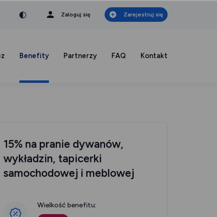
nka
a czcionka
mniejsza czcionka
Zaloguj się
Zarejestruj się
ez
Benefity
Partnerzy
FAQ
Kontakt
15% na pranie dywanów,
wykładzin, tapicerki
samochodowej i meblowej
Wielkość benefitu: