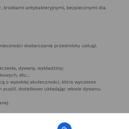
, środkami antybakteryjnymi, bezpiecznymi dla
onieczności dostarczania przedmiotu usługi.
 krzesła, dywany, wykładziny;
kowych, etc...
cą o wysokiej skuteczności, która wyczesze
ch pupili, dodatkowo układając włosie dywanu.
anej.