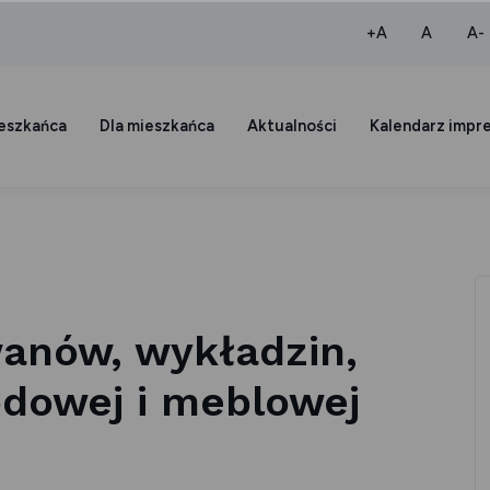
większa czcio
normaln
+A
A
A-
ieszkańca
Dla mieszkańca
Aktualności
Kalendarz impr
wanów, wykładzin,
odowej i meblowej