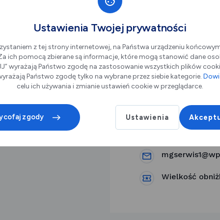
Ustawienia Twojej prywatności
zystaniem z tej strony internetowej, na Państwa urządzeniu końcowy
. Za ich pomocą zbierane są informacje, które mogą stanowić dane oso
” wyrażają Państwo zgodę na zastosowanie wszystkich plików cookie
yrażają Państwo zgodę tylko na wybrane przez siebie kategorie.
Dowie
MG SERWIS Mar
celu ich używania i zmianie ustawień cookie w przeglądarce.
Żelazna 3A, 97
ycofaj zgody
Ustawienia
Akceptu
502592588
mgserwis1@wp
Wielkość obniż