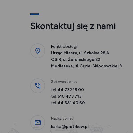
Skontaktuj się z nami
Punkt obsługi
Urząd Miasta, ul. Szkolna 28 A
OSiR, ul. Żeromskiego 22
Mediateka, ul. Curie-Skłodowskiej 3
Zadzwoń do nas
tel.
44 732 18 00
tel.
510 473 713
tel.
44 681 40 60
Napisz do nas
karta@piotrkow.pl