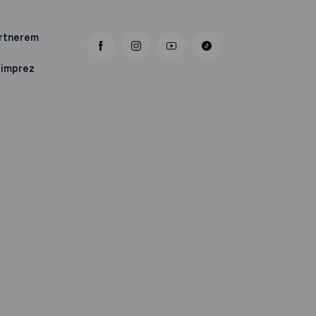
artnerem
link otwiera się nowej karcie
link otwiera się nowej karcie
link otwiera się nowej karcie
 imprez