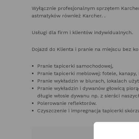
Wyłącznie profesjonalnym sprzętem Karcher
astmatyków również Karcher. .
Usługi dla firm i klientów indywidualnych.
Dojazd do Klienta i pranie na miejscu bez k
Pranie tapicerki samochodowej,
Pranie tapicerki meblowej: fotele, kanapy,
Pranie wykładzin w biurach, lokalach użyt
Pranie wykładzin i dywanów głowicą piorą
długie włosie dywanu np. z sierści naszy
Polerowanie reflektorów.
Czyszczenie i impregnacja tapicerki skórz