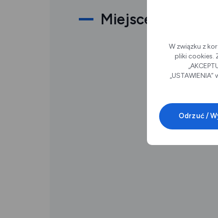
Miejsce
W związku z kor
pliki cookies
„AKCEPTUJ
„USTAWIENIA” w
Odrzuć / W