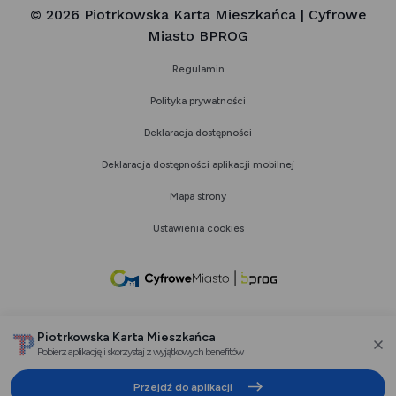
© 2026 Piotrkowska Karta Mieszkańca | Cyfrowe
Miasto BPROG
Regulamin
Polityka prywatności
Deklaracja dostępności
Deklaracja dostępności aplikacji mobilnej
Mapa strony
Ustawienia cookies
link
otwiera
się
Piotrkowska Karta Mieszkańca
w
Pobierz aplikację i skorzystaj z wyjątkowych benefitów
za
nowej
Przejdź do aplikacji
karcie