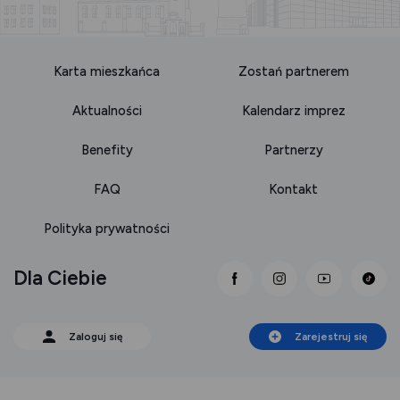
Karta mieszkańca
Zostań partnerem
Aktualności
Kalendarz imprez
Benefity
Partnerzy
FAQ
Kontakt
Polityka prywatności
Dla Ciebie
link otwiera się nowej 
link otwiera się
link otwi
Zaloguj się
Zarejestruj się