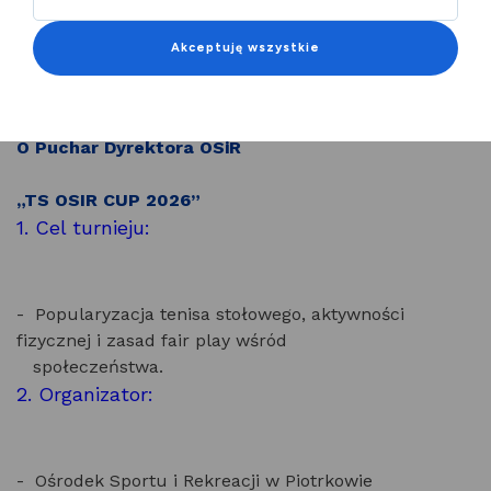
Cykl Turniejów Tenisa Stołowego o Puchar Dyrektora
OSiR "TS OSiR CUP 2026"
Akceptuję wszystkie
Regulamin
Cyklu Turniejów Tenisa Stołowego
O Puchar Dyrektora OSiR
„TS OSIR CUP 2026”
1. Cel turnieju:
- Popularyzacja tenisa stołowego, aktywności
fizycznej i zasad fair play wśród
społeczeństwa.
2. Organizator:
- Ośrodek Sportu i Rekreacji w Piotrkowie