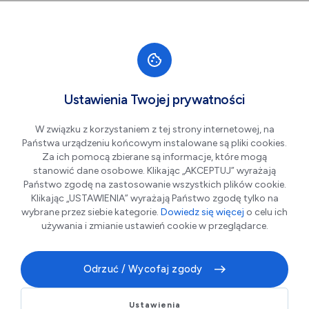
Przejdź do nawigacji strony
Przejdź do treści
Przejdź do stopki
większa czcionka
normalna czcionka
mniejsza czc
+A
A
A-
Men
Cykl Turniejów Tenisa
Wrz
Ustawienia Twojej prywatności
19
Stołowego o Puchar
W związku z korzystaniem z tej strony internetowej, na
Dyrektora OSiR "TS
Państwa urządzeniu końcowym instalowane są pliki cookies.
OSiR CUP 2026"
Za ich pomocą zbierane są informacje, które mogą
stanowić dane osobowe. Klikając „AKCEPTUJ” wyrażają
Państwo zgodę na zastosowanie wszystkich plików cookie.
Klikając „USTAWIENIA” wyrażają Państwo zgodę tylko na
wybrane przez siebie kategorie.
Dowiedz się więcej
o celu ich
używania i zmianie ustawień cookie w przeglądarce.
Odrzuć / Wycofaj zgody
Ustawienia