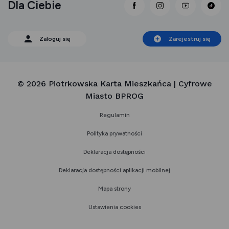
Dla Ciebie
link otwiera się nowej 
link otwiera się
link otwi
Zaloguj się
Zarejestruj się
© 2026 Piotrkowska Karta Mieszkańca | Cyfrowe
Miasto BPROG
Regulamin
Polityka prywatności
Deklaracja dostępności
Deklaracja dostępności aplikacji mobilnej
Mapa strony
Ustawienia cookies