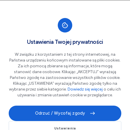
Przejdź do nawigacji strony
Przejdź do treści
Przejdź do stopki
większa czcionka
normalna czcionka
mniejsza czc
+A
A
A-
Men
Spektakl: "Twoja wina"
Paź
Ustawienia Twojej prywatności
29
W związku z korzystaniem z tej strony internetowej, na
Państwa urządzeniu końcowym instalowane są pliki cookies.
Za ich pomocą zbierane są informacje, które mogą
stanowić dane osobowe. Klikając „AKCEPTUJ” wyrażają
Państwo zgodę na zastosowanie wszystkich plików cookie.
Klikając „USTAWIENIA” wyrażają Państwo zgodę tylko na
wybrane przez siebie kategorie.
Dowiedz się więcej
o celu ich
używania i zmianie ustawień cookie w przeglądarce.
Odrzuć / Wycofaj zgody
„Twoja wina” to spektakl komediodramat, który łączy
humor z życiową prawdą i trzyma widza w napięciu
Ustawienia