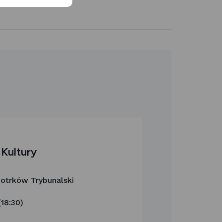
 Kultury
Piotrków Trybunalski
18:30)