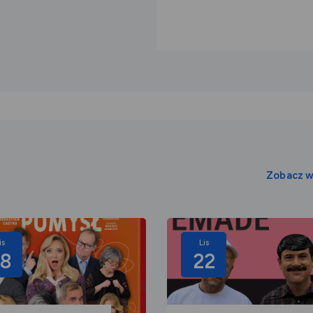
Zobacz w
is
Lis
8
22