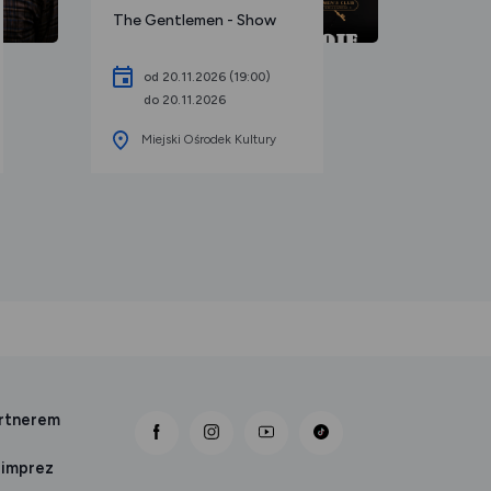
The Gentlemen - Show
Spektakl
Poślubna
promocj
od 20.11.2026 (19:00)
do 20.11.2026
od 0
Miejski Ośrodek Kultury
do 0
Miejs
artnerem
link otwiera się nowej karcie
link otwiera się nowej karcie
link otwiera się nowej karcie
 imprez