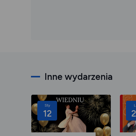
Inne wydarzenia
Sty
L
12
2