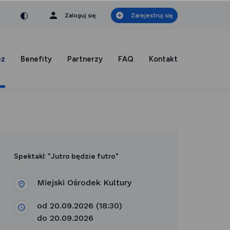
nka
a czcionka
mniejsza czcionka
Zaloguj się
Zarejestruj się
ez
Benefity
Partnerzy
FAQ
Kontakt
Spektakl: "Jutro będzie futro"
Miejski Ośrodek Kultury
od 20.09.2026 (18:30)
do 20.09.2026