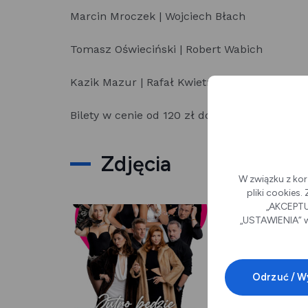
Marcin Mroczek | Wojciech Błach
Tomasz Oświeciński | Robert Wabich
Kazik Mazur | Rafał Kwietniewski
Bilety w cenie od 120 zł dostępne
TUTAJ!
Zdjęcia
W związku z kor
pliki cookies
„AKCEPTUJ
„USTAWIENIA” w
Odrzuć / W