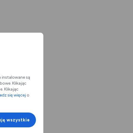
m instalowane są
bowe. Klikając
. Klikając
dz się więcej
o
ję wszystkie