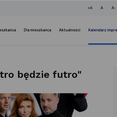
większa czcio
normaln
+A
A
A-
ieszkańca
Dla mieszkańca
Aktualności
Kalendarz impr
tro będzie futro"