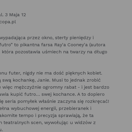
l. 3 Maja 12
 copa.pl
wypadająca przez okno, sterty pieniędzy i
utro” to pikantna farsa Ray'a Cooney'a (autora
, która pozostawia uśmiech na twarzy na długo
onu futer, nigdy nie ma dość pięknych kobiet.
 swą kochankę, Janie. Musi to jednak zrobić
e więc mężczyźnie ogromny rabat - i jest bardzo
awia kupić futro… swej kochance. A to dopiero
ę seria pomyłek właśnie zaczyna się rozkręcać!
pełna wybuchowej energii, przebieranek i
komite tempo i precyzja sprawiają, że ta
em teatralnych scen, wywołując u widzów z
u.