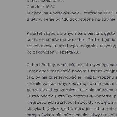
Data: 20.09.2026 r.
Godzina: 18:30
Miejsce: sala widowiskowo - teatralna MOK, a
Bilety w cenie od 120 zł dostępne na stronie
Kwartet skąpo ubranych pań, bielizna gęsto 
kochanki schowane w szafie - “Jutro będzie f
trzech części teatralnego megahitu Mayday)
po zakończeniu spektaklu.
Gilbert Bodley, właściciel ekskluzywnego sal
Teraz chce rozpieścić nowym futrem kolejną
tak, by nie zdenerwować jej męża. Proponuj
niemile zaskoczony, kiedy mąż Janie postan
początek całego zamieszania: niekończąca si
“Jutro będzie futro” to beztroska komedia, 
niegrzecznych żartów. Niezwykły wdzięk, zna
klasyka brytyjskiego humoru jest od lat hit
całego świata niekończące się salwy śmiech