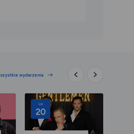
szystkie wydarzenia
Poprzednia
Następna
aktualność
aktualność
Lis
Lis
20
08