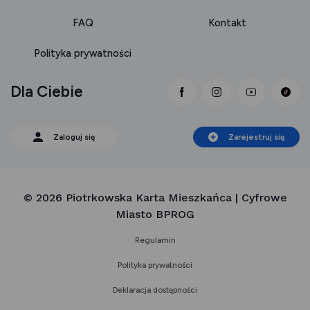
FAQ
Kontakt
Polityka prywatności
Dla Ciebie
link otwiera się nowej 
link otwiera się
link otwi
Zaloguj się
Zarejestruj się
© 2026 Piotrkowska Karta Mieszkańca | Cyfrowe
Miasto BPROG
Regulamin
Polityka prywatności
Deklaracja dostępności