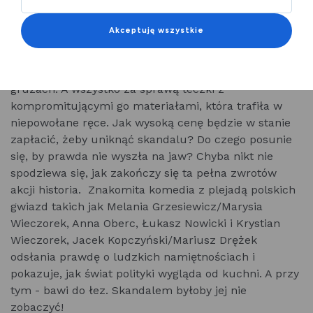
By dorobić się fortuny, prowadzi podejrzane interesy i
Akceptuję wszystkie
notorycznie łamie prawo. Przez lata pławi się w
luksusach i prowadzi życie jak z bajki. Nie spodziewa
się, że w jednej sekundzie cały jego świat może lec w
gruzach. A wszystko za sprawą teczki z
kompromitującymi go materiałami, która trafiła w
niepowołane ręce. Jak wysoką cenę będzie w stanie
zapłacić, żeby uniknąć skandalu? Do czego posunie
się, by prawda nie wyszła na jaw? Chyba nikt nie
spodziewa się, jak zakończy się ta pełna zwrotów
akcji historia. Znakomita komedia z plejadą polskich
gwiazd takich jak Melania Grzesiewicz/Marysia
Wieczorek, Anna Oberc, Łukasz Nowicki i Krystian
Wieczorek, Jacek Kopczyński/Mariusz Drężek
odsłania prawdę o ludzkich namiętnościach i
pokazuje, jak świat polityki wygląda od kuchni. A przy
tym - bawi do łez. Skandalem byłoby jej nie
zobaczyć!