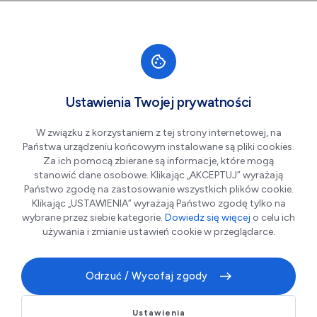
Przejdź do nawigacji strony
Przejdź do treści
Przejdź do stopki
większa czcionka
normalna czcionka
mniejsza czc
+A
A
A-
Men
Spektakl pt.: "Miłość i
Paź
Ustawienia Twojej prywatności
03
polityka"
W związku z korzystaniem z tej strony internetowej, na
Państwa urządzeniu końcowym instalowane są pliki cookies.
Za ich pomocą zbierane są informacje, które mogą
stanowić dane osobowe. Klikając „AKCEPTUJ” wyrażają
Państwo zgodę na zastosowanie wszystkich plików cookie.
Klikając „USTAWIENIA” wyrażają Państwo zgodę tylko na
wybrane przez siebie kategorie.
Dowiedz się więcej
o celu ich
używania i zmianie ustawień cookie w przeglądarce.
Odrzuć / Wycofaj zgody
Minister Bertrand Guéraud kocha ojczyznę i żonę, ale
jeszcze bardziej rajcują go pieniądze.
Ustawienia