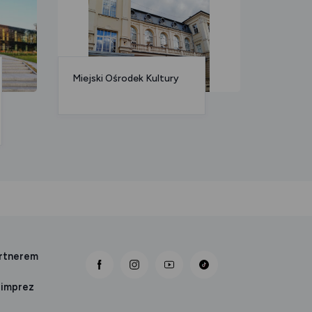
Miejski Ośrodek Kultury
Muzeu
artnerem
link otwiera się nowej karcie
link otwiera się nowej karcie
link otwiera się nowej karcie
 imprez