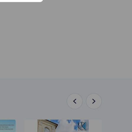
Poprzednia
Następna
aktualność
aktualność