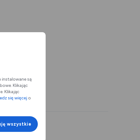
m instalowane są
bowe. Klikając
. Klikając
dz się więcej
o
ję wszystkie