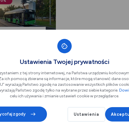
00%
owa komunikacja dla
iów i studentów
iotrków Trybunalski 97-
Ustawienia Twojej prywatności
300
rakowskie Przedmieście
73
zystaniem z tej strony internetowej, na Państwa urządzeniu końcowy
. Za ich pomocą zbierane są informacje, które mogą stanowić dane oso
” wyrażają Państwo zgodę na zastosowanie wszystkich plików cookie
yrażają Państwo zgodę tylko na wybrane przez siebie kategorie.
Dowie
celu ich używania i zmianie ustawień cookie w przeglądarce.
ycofaj zgody
Ustawienia
Akceptu