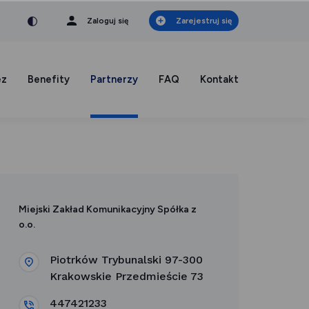
nka
a czcionka
mniejsza czcionka
Zaloguj się
Zarejestruj się
ez
Benefity
Partnerzy
FAQ
Kontakt
Miejski Zakład Komunikacyjny Spółka z
o.o.
Piotrków Trybunalski 97-300
Krakowskie Przedmieście 73
447421233