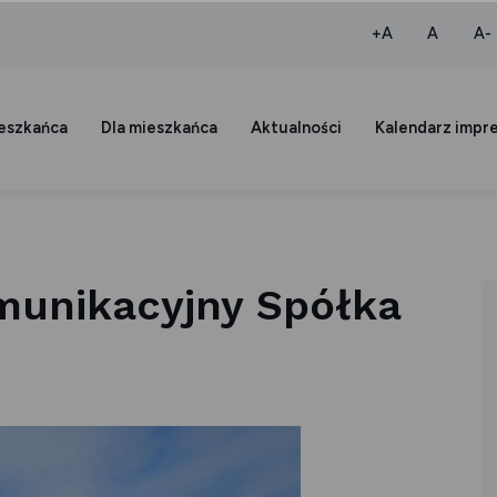
większa czcio
normaln
+A
A
A-
ieszkańca
Dla mieszkańca
Aktualności
Kalendarz impr
munikacyjny Spółka