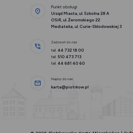
Punkt obsługi
Urząd Miasta, ul. Szkolna 28 A
OSiR, ul. Żeromskiego 22
Mediateka, ul. Curie-Skłodowskiej 3
Zadzwoń do nas
tel.
44 732 18 00
tel.
510 473 713
tel.
44 681 40 60
Napisz do nas
karta@piotrkow.pl