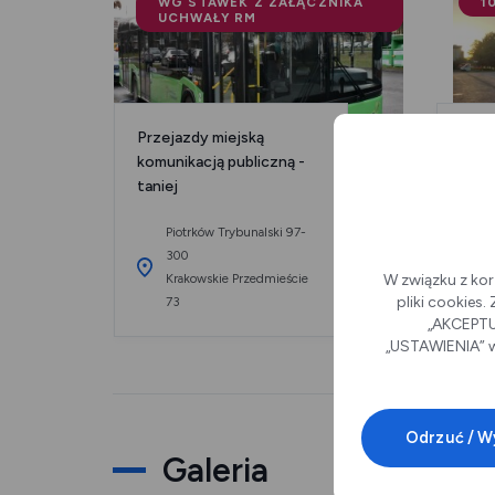
WG STAWEK Z ZAŁĄCZNIKA
1
UCHWAŁY RM
Przejazdy miejską
Darm
komunikacją publiczną -
uczn
taniej
P
Piotrków Trybunalski 97-
K
300
Krakowskie Przedmieście
W związku z kor
pliki cookies
73
„AKCEPTUJ
„USTAWIENIA” w
Odrzuć / W
Galeria