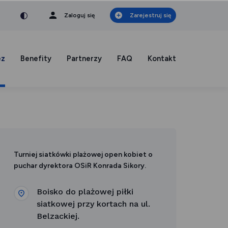
nka
a czcionka
mniejsza czcionka
Zaloguj się
Zarejestruj się
ez
Benefity
Partnerzy
FAQ
Kontakt
Turniej siatkówki plażowej open kobiet o
puchar dyrektora OSiR Konrada Sikory.
Boisko do plażowej piłki
siatkowej przy kortach na ul.
Belzackiej.