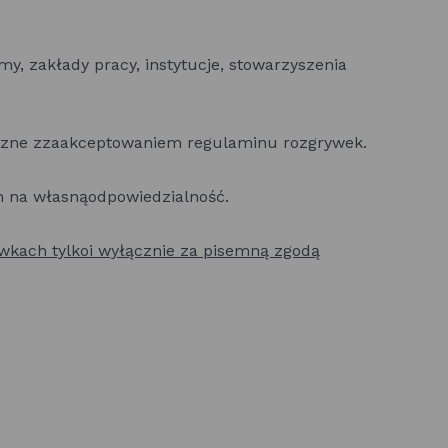
y, zakłady pracy, instytucje, stowarzyszenia
aczne zzaakceptowaniem regulaminu rozgrywek.
ch na własnąodpowiedzialność.
ywkach tylkoi wyłącznie za pisemną zgodą