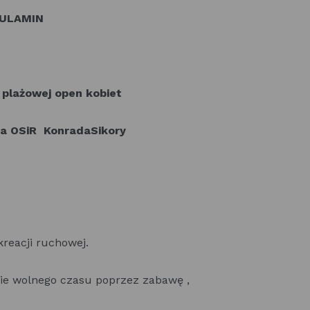
ULAMIN
 plażowej open kobiet
ra OSiR KonradaSikory
kreacji ruchowej.
ie wolnego czasu poprzez zabawę ,