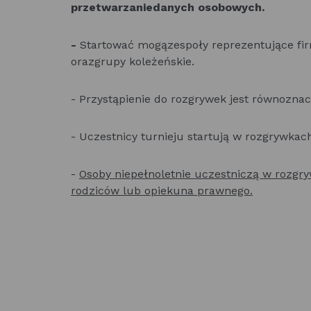
przetwarzaniedanych osobowych.
-
Startować mogązespoły reprezentujące firm
orazgrupy koleżeńskie.
- Przystąpienie do rozgrywek jest równozn
- Uczestnicy turnieju startują w rozgrywka
-
Osoby niepełnoletnie uczestniczą w rozgr
rodziców lub opiekuna prawnego.