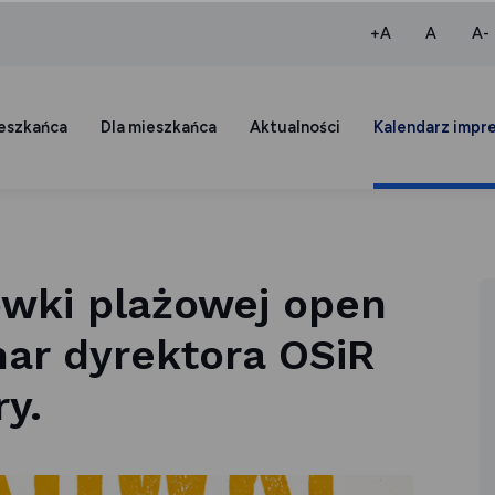
większa czcio
normaln
+A
A
A-
ieszkańca
Dla mieszkańca
Aktualności
Kalendarz impr
kówki plażowej open
har dyrektora OSiR
y.