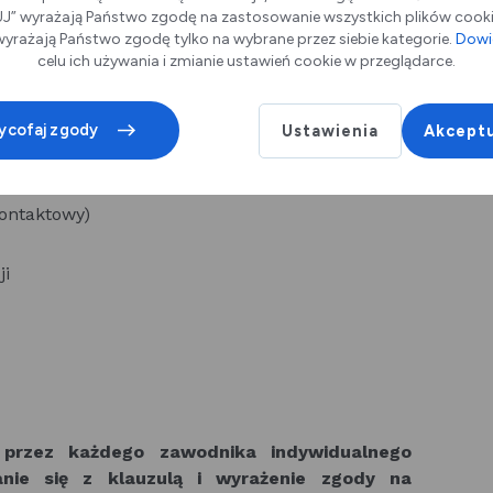
” wyrażają Państwo zgodę na zastosowanie wszystkich plików cookie
yrażają Państwo zgodę tylko na wybrane przez siebie kategorie.
Dowie
celu ich używania i zmianie ustawień cookie w przeglądarce.
 max.16 par
ycofaj zgody
Ustawienia
Akceptu
kowski@osirpiotrkow.pl : SMS 503581030
Kontaktowy)
ji
 przez każdego zawodnika indywidualnego
anie się z klauzulą i wyrażenie zgody na