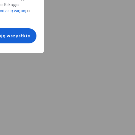
. Klikając
dz się więcej
o
ję wszystkie