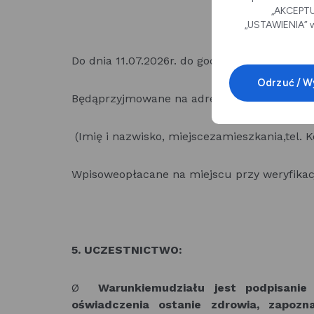
„AKCEPTUJ
„USTAWIENIA” w
Do dnia 11.07.2026r. do godziny 9:00, lub do
Odrzuć / W
Będąprzyjmowane na adres e-mail : r.pawli
(Imię i nazwisko, miejscezamieszkania,tel. 
Wpisoweopłacane na miejscu przy weryfikac
5. UCZESTNICTWO:
Ø
Warunkiemudziału jest podpisanie
oświadczenia ostanie zdrowia, zapozn