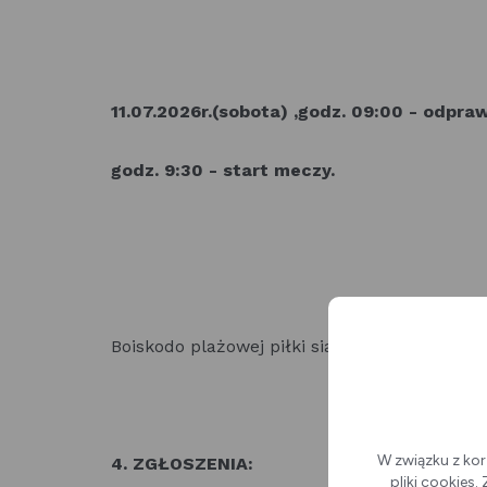
11.07.2026r.(sobota) ,godz. 09:00 - odpra
godz. 9:30 - start meczy.
Boiskodo plażowej piłki siatkowej przy komp
W związku z kor
4. ZGŁOSZENIA:
pliki cookies