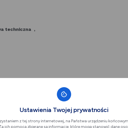
wa techniczna ,
leksie rekreacyjnym OSiR, ul. Belzacka108/110.
Ustawienia Twojej prywatności
zystaniem z tej strony internetowej, na Państwa urządzeniu końcowy
. Za ich pomocą zbierane są informacje, które mogą stanowić dane oso