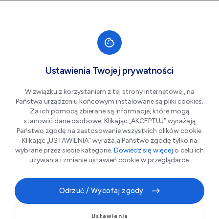
Przejdź do nawigacji strony
Przejdź do treści
Przejdź do stopki
większa czcionka
normalna czcionka
mniejsza czc
+A
A
A-
Men
FON-MEDIKA Aparaty
Ustawienia Twojej prywatności
Słuchowe
W związku z korzystaniem z tej strony internetowej, na
Państwa urządzeniu końcowym instalowane są pliki cookies.
Za ich pomocą zbierane są informacje, które mogą
stanowić dane osobowe. Klikając „AKCEPTUJ” wyrażają
Państwo zgodę na zastosowanie wszystkich plików cookie.
Klikając „USTAWIENIA” wyrażają Państwo zgodę tylko na
wybrane przez siebie kategorie.
Dowiedz się więcej
o celu ich
używania i zmianie ustawień cookie w przeglądarce.
Odrzuć / Wycofaj zgody
Jeśli Ty lub ktoś z Twoich bliskich ma problem ze
słuchem, przyjdź do nas!
Ustawienia