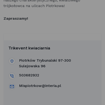
naszego charakterystycznego, kwiatowego
trójkołowca na ulicach Piotrkowa!
Zapraszamy!
Trikevent kwiaciarnia
Piotrków Trybunalski 97-300
Sulejowska 96
503682932
Mispiotrkow@interia.pl