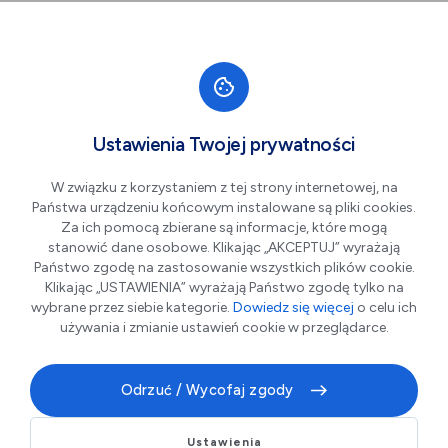
Przejdź do nawigacji strony
Przejdź do treści
Przejdź do stopki
większa czcionka
normalna czcionka
mniejsza czc
+A
A
A-
Men
Trikevent kwiaciarnia
Ustawienia Twojej prywatności
W związku z korzystaniem z tej strony internetowej, na
Państwa urządzeniu końcowym instalowane są pliki cookies.
Za ich pomocą zbierane są informacje, które mogą
stanowić dane osobowe. Klikając „AKCEPTUJ” wyrażają
Państwo zgodę na zastosowanie wszystkich plików cookie.
Klikając „USTAWIENIA” wyrażają Państwo zgodę tylko na
wybrane przez siebie kategorie.
Dowiedz się więcej
o celu ich
używania i zmianie ustawień cookie w przeglądarce.
Trikevent - Florystyka & Dekoracje
Odrzuć / Wycofaj zgody
O nas:
Jesteśmy pasjonatami kwiatów i piękna, którzy
Ustawienia
zamieniają każdą okazję w niezapomniane