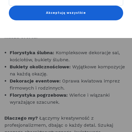
wydarzenie. Z siedzibą w sercu Piotrkowa
Trybunalskiego, tworzymy unikalne kompozycje
Akceptuję wszystkie
dopasowane do Twoich potrzeb.
Nasza oferta:
Florystyka ślubna:
Kompleksowe dekoracje sal,
kościołów, bukiety ślubne.
Bukiety okolicznościowe:
Wyjątkowe kompozycje
na każdą okazję.
Dekoracje eventowe:
Oprawa kwiatowa imprez
firmowych i rodzinnych.
Florystyka pogrzebowa:
Wieńce i wiązanki
wyrażające szacunek.
Dlaczego my?
Łączymy kreatywność z
profesjonalizmem, dbając o każdy detal. Szukaj