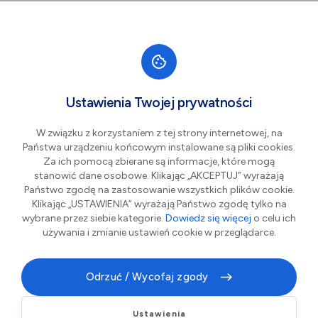
Przejdź do nawigacji strony
Przejdź do treści
Przejdź do stopki
większa czcionka
normalna czcionka
mniejsza czc
+A
A
A-
Men
Sklep Internetowy Shambala
Ustawienia Twojej prywatności
W związku z korzystaniem z tej strony internetowej, na
Państwa urządzeniu końcowym instalowane są pliki cookies.
Za ich pomocą zbierane są informacje, które mogą
stanowić dane osobowe. Klikając „AKCEPTUJ” wyrażają
Państwo zgodę na zastosowanie wszystkich plików cookie.
Klikając „USTAWIENIA” wyrażają Państwo zgodę tylko na
wybrane przez siebie kategorie.
Dowiedz się więcej
o celu ich
używania i zmianie ustawień cookie w przeglądarce.
Nasz internetowy
sklep ezoteryczny
oferuje szeroki
Odrzuć / Wycofaj zgody
wybór asortymentu
ezoterycznego
, tj. książki,
kamienie naturalne, karty. Sprawdź magiczny
sklep
Shamballa
. Amulety i talizmany. Karty i tarot. W
Ustawienia