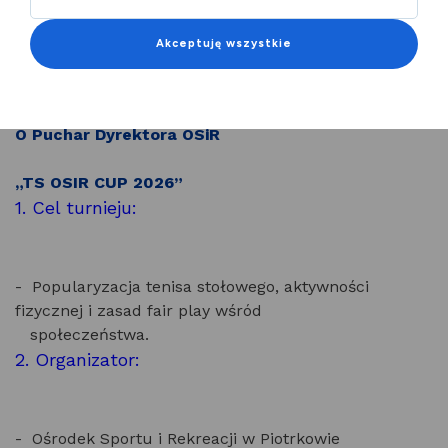
Cykl Turniejów Tenisa Stołowego o Puchar Dyrektora
OSiR "TS OSiR CUP 2026"
Akceptuję wszystkie
Regulamin
Cyklu Turniejów Tenisa Stołowego
O Puchar Dyrektora OSiR
„TS OSIR CUP 2026”
1. Cel turnieju:
- Popularyzacja tenisa stołowego, aktywności
fizycznej i zasad fair play wśród
społeczeństwa.
2. Organizator:
- Ośrodek Sportu i Rekreacji w Piotrkowie