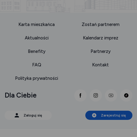
Karta mieszkańca
Zostań partnerem
Aktualności
Kalendarz imprez
Benefity
Partnerzy
FAQ
Kontakt
Polityka prywatności
Dla Ciebie
link otwiera się nowej 
link otwiera się
link otwi
Zaloguj się
Zarejestruj się