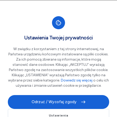
Przejdź do nawigacji strony
Przejdź do treści
Przejdź do stopki
większa czcionka
normalna czcionka
mniejsza czc
+A
A
A-
Men
Cykl Turniejów Tenisa
Cze
Ustawienia Twojej prywatności
14
Stołowego o Puchar
W związku z korzystaniem z tej strony internetowej, na
Dyrektora OSiR "TS
Państwa urządzeniu końcowym instalowane są pliki cookies.
OSiR CUP 2026"
Za ich pomocą zbierane są informacje, które mogą
stanowić dane osobowe. Klikając „AKCEPTUJ” wyrażają
Państwo zgodę na zastosowanie wszystkich plików cookie.
Klikając „USTAWIENIA” wyrażają Państwo zgodę tylko na
wybrane przez siebie kategorie.
Dowiedz się więcej
o celu ich
używania i zmianie ustawień cookie w przeglądarce.
Odrzuć / Wycofaj zgody
Ustawienia