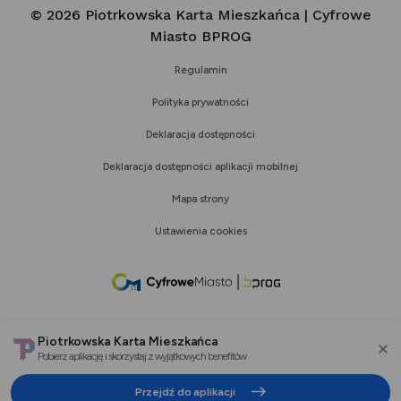
© 2026 Piotrkowska Karta Mieszkańca | Cyfrowe
Miasto BPROG
Regulamin
Polityka prywatności
Deklaracja dostępności
Deklaracja dostępności aplikacji mobilnej
Mapa strony
Ustawienia cookies
link
otwiera
się
Piotrkowska Karta Mieszkańca
w
Pobierz aplikację i skorzystaj z wyjątkowych benefitów
za
nowej
Przejdź do aplikacji
karcie