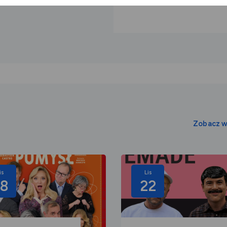
Zobacz w
is
Lis
8
22