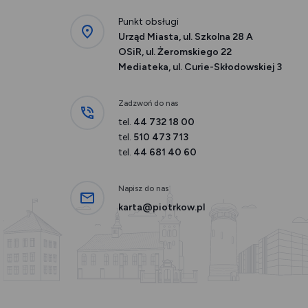
Punkt obsługi
Urząd Miasta, ul. Szkolna 28 A
OSiR, ul. Żeromskiego 22
Mediateka, ul. Curie-Skłodowskiej 3
Zadzwoń do nas
tel.
44 732 18 00
tel.
510 473 713
tel.
44 681 40 60
Napisz do nas
karta@piotrkow.pl