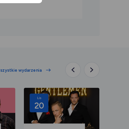
szystkie wydarzenia
Poprzednia
Następna
aktualność
aktualność
Lis
Lis
20
08