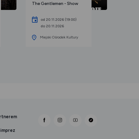
The Gentlemen - Show
Spektakl
Poślubna
promocj
od 20.11.2026 (19:00)
do 20.11.2026
od 0
Miejski Ośrodek Kultury
do 0
Miejs
artnerem
link otwiera się nowej karcie
link otwiera się nowej karcie
link otwiera się nowej karcie
 imprez