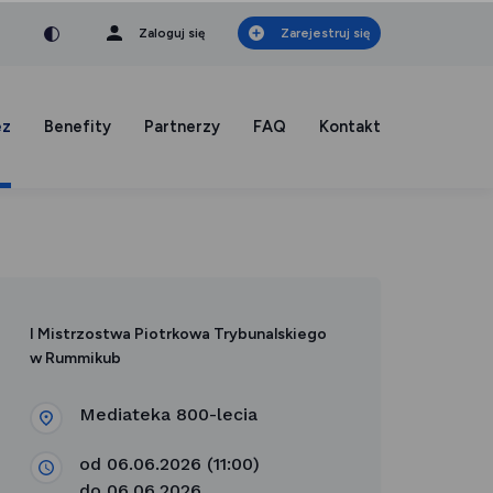
nka
a czcionka
mniejsza czcionka
Zaloguj się
Zarejestruj się
ez
Benefity
Partnerzy
FAQ
Kontakt
I Mistrzostwa Piotrkowa Trybunalskiego
w Rummikub
Mediateka 800-lecia
od 06.06.2026 (11:00)
do 06.06.2026