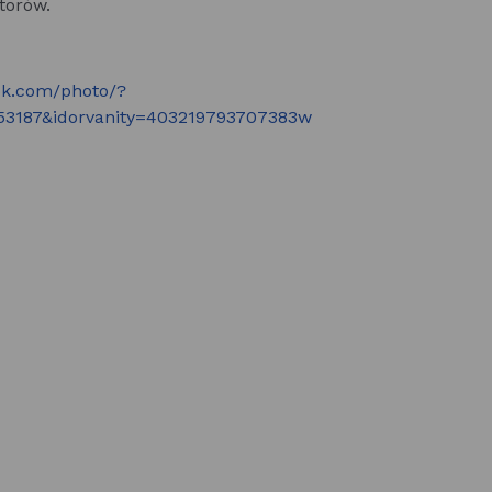
torów.
k.com/photo/?
53187&idorvanity=403219793707383w