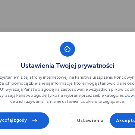
Ustawienia Twojej prywatności
zystaniem z tej strony internetowej, na Państwa urządzeniu końcowy
. Za ich pomocą zbierane są informacje, które mogą stanowić dane oso
Mediateka 800-
” wyrażają Państwo zgodę na zastosowanie wszystkich plików cookie
yrażają Państwo zgodę tylko na wybrane przez siebie kategorie.
Dowie
celu ich używania i zmianie ustawień cookie w przeglądarce.
Piotrków Trybu
M. Curie-Skłod
ycofaj zgody
Ustawienia
Akceptu
od 06.06.2026 (
do 06.06.2026