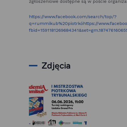
zgłoszeniowe dostępne są w poście organiza
https://www.facebook.com/search/top/?
q=rummikub%20piotrkóhttps://www.faceboo
fbid=1591181269684341&set=gm.18747616065
Zdjęcia