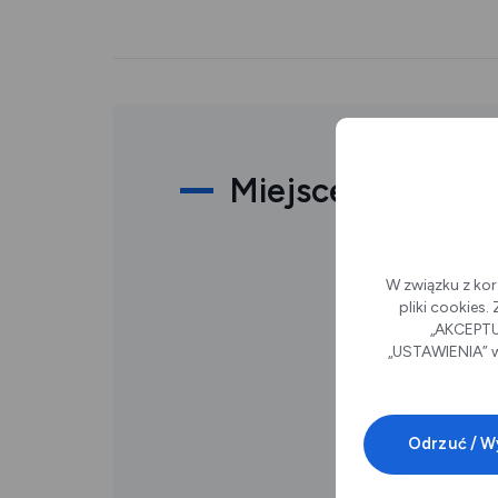
Miejsce
W związku z kor
pliki cookies
„AKCEPTUJ
„USTAWIENIA” w
Odrzuć / W