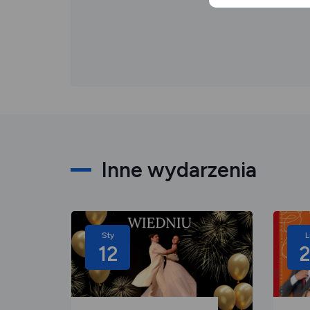
Inne wydarzenia
Sty
L
12
2