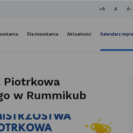
większa czcio
normaln
+A
A
A-
ieszkańca
Dla mieszkańca
Aktualności
Kalendarz impr
a Piotrkowa
ego w Rummikub